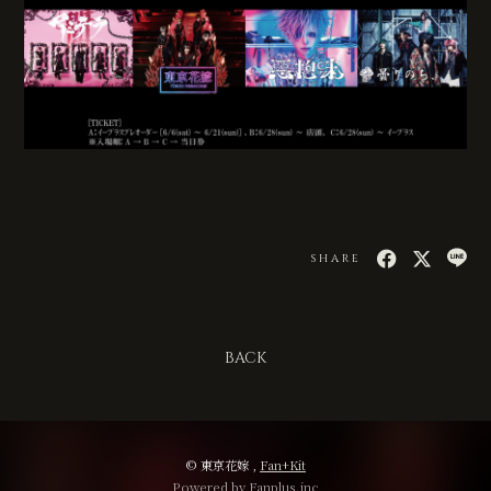
SHARE
BACK
© 東京花嫁 ,
Fan+Kit
Powered by Fanplus.inc