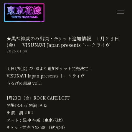
HOME
INFORMATION
★黒神神威のみ出演・チケット追加情報 １月２３日
SCHEDULE
PROFILE
(金） VISUNAVI Japan presents トークライヴ
2026.01.08
VIDEO
DISCOGRAPHY
明日1/9(金) 22:00より追加チケット発売決定！
SHOP
BLOG
VISUNAVI Japan presents トークライヴ
うるぴの部屋 vol.1
MOVIE
PHOTO
1月23日（金）ROCK CAFE LOFT
開場18:45 / 開演 19:15
出演：潤-URU-
ゲスト：黒神 神威（東京花嫁）
チケット前売り¥3500（飲食別）