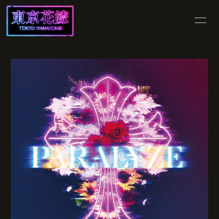
HOME
INFORMATION
SCHEDULE
PROFILE
VIDEO
DISCOGRAPHY
SHOP
BLOG
MOVIE
PHOTO