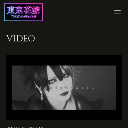
HOME
INFORMATION
VIDEO
SCHEDULE
PROFILE
VIDEO
DISCOGRAPHY
SHOP
BLOG
MOVIE
PHOTO