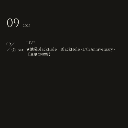
09
2026
LIVE
09
05
★池袋BlackHole BlackHole -17th Anniversary -
[SAT]
【真夏の聖戦】
LIVE
09
06
★池袋BlackHole 黒蜜主催『黒蜜の日』
[SUN]
LIVE
09
20
Vijuttoke主催「Vijuttoke!!Festtoke!!2026」
[SUN]
LIVE
09
24
★赤羽ReNY alpha SUPERKNOVA主催 你好！必殺小
[THU]
籠Powwww みんなでまわっチャイナTOUR FINAL 東
京-TOUR FINAL-