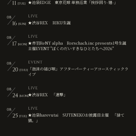
11
★池袋EDGE 東京花嫁 単独巡業「挨拶回り-廻-」
[TUE]
LIVE
08
16
★渋谷REX RIKU生誕
[SUN]
LIVE
08
17
★赤羽ReNY alpha Rorschach.inc presents1号生誕
[MON]
主催EVENT "ぼくのだいすきなひとたちへ2026"
EVENT
08
20
「泡沫の結び唄」アフターパーティーアコースティックラ
[THU]
イブ
LIVE
08
24
★渋谷REX 「連撃」
[MON]
LIVE
08
25
★池袋harevutai SUTENEKOお披露目主催 「捨て
[TUE]
猫。」