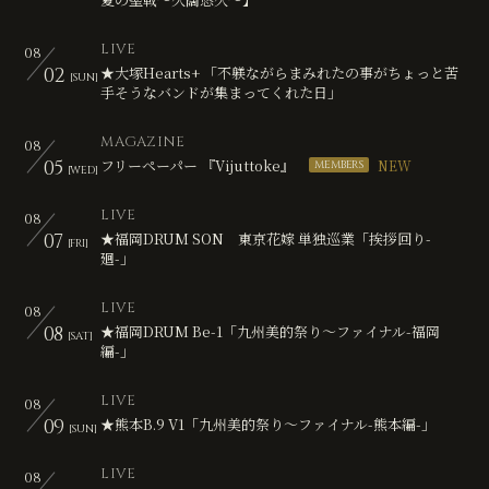
無料会員登録
ログイン
LIVE
08
02
★大塚Hearts+ 「不躾ながらまみれたの事がちょっと苦
[SUN]
手そうなバンドが集まってくれた日」
MAGAZINE
08
05
フリーペーパー 『Vijuttoke』
[WED]
LIVE
08
07
★福岡DRUM SON 東京花嫁 単独巡業「挨拶回り-
[FRI]
廻-」
LIVE
08
08
★福岡DRUM Be-1「九州美的祭り～ファイナル-福岡
[SAT]
編-」
LIVE
08
09
★熊本B.9 V1「九州美的祭り～ファイナル-熊本編-」
[SUN]
LIVE
08