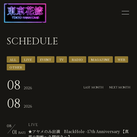
HOME
INFORMATION
SCHEDULE
SCHEDULE
PROFILE
ALL
LIVE
EVENT
TV
RADIO
MAGAZINE
WEB
VIDEO
DISCOGRAPHY
OTHER
SHOP
BLOG
08
LAST MONTH
NEXT MONTH
2026
MOVIE
PHOTO
08
2026
LIVE
08
01
★アヤメのみ出演 BlackHole -17th Anniversary 【真
[SAT]
夏の聖戦～久闊悠久～】