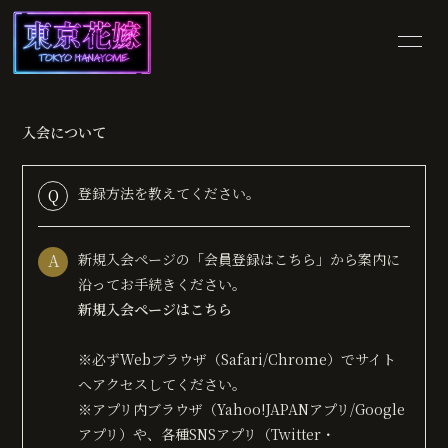
HOME
INFORMATION
入会について
SCHEDULE
PROFILE
登録方法を教えてください。
Q
VIDEO
DISCOGRAPHY
SHOP
BLOG
A
新規入会ページの「会員登録はこちら」から案内に
沿ってお手続きください。
MOVIE
PHOTO
新規入会ページはこちら
※必ずWebブラウザ（Safari/Chrome）でサイト
へアクセスしてください。
※アプリ内ブラウザ（Yahoo!JAPANアプリ/Google
アプリ）や、各種SNSアプリ（Twitter・