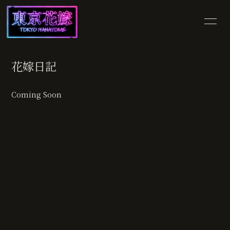
HOME
INFORMATION
花嫁日記
SCHEDULE
PROFILE
Coming Soon
VIDEO
DISCOGRAPHY
SHOP
BLOG
MOVIE
PHOTO